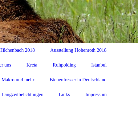
 Hilchenbach 2018
Ausstellung Hohenroth 2018
r uns
Kreta
Ruhpolding
Istanbul
 Makro und mehr
Bienenfresser in Deutschland
Langzeitbelichtungen
Links
Impressum